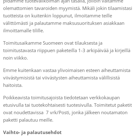
pidämme tuotevalikoiman ajan tasalla, jolloin vältämme
olemattomien tavaroiden myymistä. Mikäli jokin tilaamistasi
tuotteista on kuitenkin loppunut, ilmoitamme teille
välittömästi ja palautamme maksusuorituksen asiakkaan
ilmoittamalle tilille.
Toimitusaikamme Suomeen ovat tilauksesta ja
toimitustavasta riippuen paketeilla 1-3 arkipäivää ja kirjeillä
noin viikko.
Emme kuitenkaan vastaa ylivoimaisen esteen aiheuttamista
viivästymisistä tai viivästysten aiheuttamista välillisistä
haitoista.
Poikkeavista toimitusajoista tiedotetaan verkkokaupan
etusivulla tai tuotekohtaisesti tuotesivulla. Toimitetut paketit
ovat noudettavissa 7 vrk/Posti, jonka jälkeen noutamaton
paketti palautuu meille.
Vaihto- ja palautusehdot