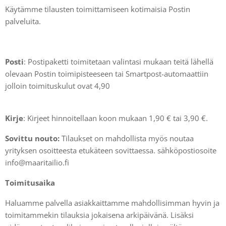
Käytämme tilausten toimittamiseen kotimaisia Postin
palveluita.
Posti
: Postipaketti toimitetaan valintasi mukaan teitä lähellä
olevaan Postin toimipisteeseen tai Smartpost-automaattiin
jolloin toimituskulut ovat 4,90
Kirje
: Kirjeet hinnoitellaan koon mukaan 1,90 € tai 3,90 €.
Sovittu nouto:
Tilaukset on mahdollista myös noutaa
yrityksen osoitteesta etukäteen sovittaessa. sähköpostiosoite
info@maaritailio.fi
Toimitusaika
Haluamme palvella asiakkaittamme mahdollisimman hyvin ja
toimitammekin tilauksia jokaisena arkipäivänä. Lisäksi