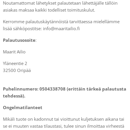
Noutamattomat lähetykset palautetaan lähettäjälle tällöin
asiakas maksaa kaikki todelliset toimituskulut.
Kerromme palautuskäytännöistä tarvittaessa mielellämme
lisää sähköpostitse: info@maaritailio.fi
Palautusosoite
:
Maarit Ailio
Yläneentie 2
32500 Oripää
Puhelinnumero: 0504338708 (erittäin tärkeä palautusta
tehdessä).
Ongelmatilanteet
Mikäli tuote on kadonnut tai vioittunut kuljetuksen aikana tai
se ei muuten vastaa tilaustasi, tulee sinun ilmoittaa virheestä