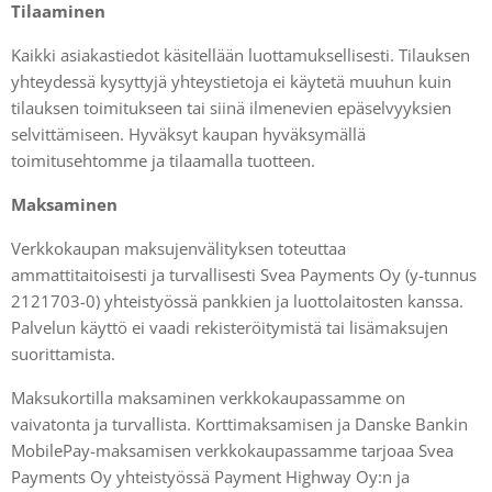
Tilaaminen
Kaikki asiakastiedot käsitellään luottamuksellisesti. Tilauksen
yhteydessä kysyttyjä yhteystietoja ei käytetä muuhun kuin
tilauksen toimitukseen tai siinä ilmenevien epäselvyyksien
selvittämiseen. Hyväksyt kaupan hyväksymällä
toimitusehtomme ja tilaamalla tuotteen.
Maksaminen
Verkkokaupan maksujenvälityksen toteuttaa
ammattitaitoisesti ja turvallisesti Svea Payments Oy (y-tunnus
2121703-0) yhteistyössä pankkien ja luottolaitosten kanssa.
Palvelun käyttö ei vaadi rekisteröitymistä tai lisämaksujen
suorittamista.
Maksukortilla maksaminen verkkokaupassamme on
vaivatonta ja turvallista. Korttimaksamisen ja Danske Bankin
MobilePay-maksamisen verkkokaupassamme tarjoaa Svea
Payments Oy yhteistyössä Payment Highway Oy:n ja