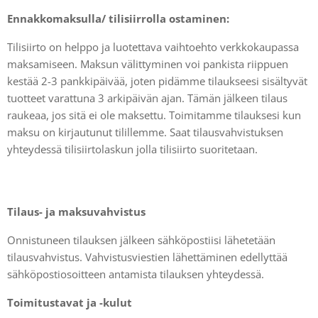
Ennakkomaksulla/ tilisiirrolla ostaminen:
Tilisiirto on helppo ja luotettava vaihtoehto verkkokaupassa
maksamiseen. Maksun välittyminen voi pankista riippuen
kestää 2-3 pankkipäivää, joten pidämme tilaukseesi sisältyvät
tuotteet varattuna 3 arkipäivän ajan. Tämän jälkeen tilaus
raukeaa, jos sitä ei ole maksettu. Toimitamme tilauksesi kun
maksu on kirjautunut tilillemme. Saat tilausvahvistuksen
yhteydessä tilisiirtolaskun jolla tilisiirto suoritetaan.
Tilaus- ja maksuvahvistus
Onnistuneen tilauksen jälkeen sähköpostiisi lähetetään
tilausvahvistus. Vahvistusviestien lähettäminen edellyttää
sähköpostiosoitteen antamista tilauksen yhteydessä.
Toimitustavat ja -kulut