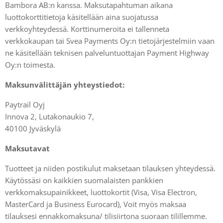
Bambora AB:n kanssa. Maksutapahtuman aikana
luottokorttitietoja käsitellään aina suojatussa
verkkoyhteydessä. Korttinumeroita ei tallenneta
verkkokaupan tai Svea Payments Oy:n tietojärjestelmiin vaan
ne käsitellään teknisen palveluntuottajan Payment Highway
Oy:n toimesta.
Maksunvälittäjän yhteystiedot:
Paytrail Oyj
Innova 2, Lutakonaukio 7,
40100 Jyväskylä
Maksutavat
Tuotteet ja niiden postikulut maksetaan tilauksen yhteydessä.
Käytössäsi on kaikkien suomalaisten pankkien
verkkomaksupainikkeet, luottokortit (Visa, Visa Electron,
MasterCard ja Business Eurocard), Voit myös maksaa
tilauksesi ennakkomaksuna/ tilisiirtona suoraan tilillemme.