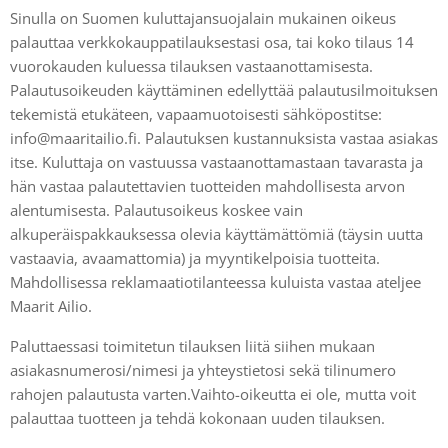
Sinulla on Suomen kuluttajansuojalain mukainen oikeus
palauttaa verkkokauppatilauksestasi osa, tai koko tilaus 14
vuorokauden kuluessa tilauksen vastaanottamisesta.
Palautusoikeuden käyttäminen edellyttää palautusilmoituksen
tekemistä etukäteen, vapaamuotoisesti sähköpostitse:
info@maaritailio.fi. Palautuksen kustannuksista vastaa asiakas
itse. Kuluttaja on vastuussa vastaanottamastaan tavarasta ja
hän vastaa palautettavien tuotteiden mahdollisesta arvon
alentumisesta. Palautusoikeus koskee vain
alkuperäispakkauksessa olevia käyttämättömiä (täysin uutta
vastaavia, avaamattomia) ja myyntikelpoisia tuotteita.
Mahdollisessa reklamaatiotilanteessa kuluista vastaa ateljee
Maarit Ailio.
Paluttaessasi toimitetun tilauksen liitä siihen mukaan
asiakasnumerosi/nimesi ja yhteystietosi sekä tilinumero
rahojen palautusta varten.Vaihto-oikeutta ei ole, mutta voit
palauttaa tuotteen ja tehdä kokonaan uuden tilauksen.