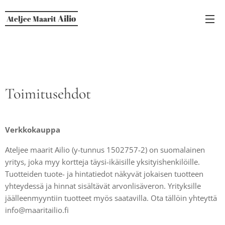
Ailio
Ateljee Maarit
Toimitusehdot
Verkkokauppa
Ateljee maarit Ailio (y-tunnus 1502757-2) on suomalainen
yritys, joka myy kortteja täysi-ikäisille yksityishenkilöille.
Tuotteiden tuote- ja hintatiedot näkyvät jokaisen tuotteen
yhteydessä ja hinnat sisältävät arvonlisäveron. Yrityksille
jäälleenmyyntiin tuotteet myös saatavilla. Ota tällöin yhteyttä
info@maaritailio.fi